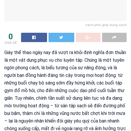
cach phoi giay dung cach
0
CHIA SẺ
Giày thể thao ngày nay đã vượt ra khỏi định nghĩa đơn thuần
là một vật dụng phục vụ cho luyện tập. Chúng là một tuyên
ngôn phong cách, là biểu tượng của sự năng động, và là
người bạn đồng hành đáng tin cậy trong mọi hoạt động: từ
những buổi chạy bộ sáng sớm đầy hứng khởi, các buổi tập
gym đổ mồ hôi, cho đến những cuộc dạo phố cuối tuần thư
giãn. Tuy nhiên, chính tần suất sử dụng liên tục và đa dạng
môi trường hoạt động – từ sàn tập sạch sẽ đến đường phố
bụi bặm, thậm chí là những vũng nước bất chợt khi trời mưa
– lại là nguyên nhân khiến đôi giày yêu quý của bạn nhanh
chóng xuống cấp, mất đi vẻ ngoài rạng rỡ và ảnh hưởng trực