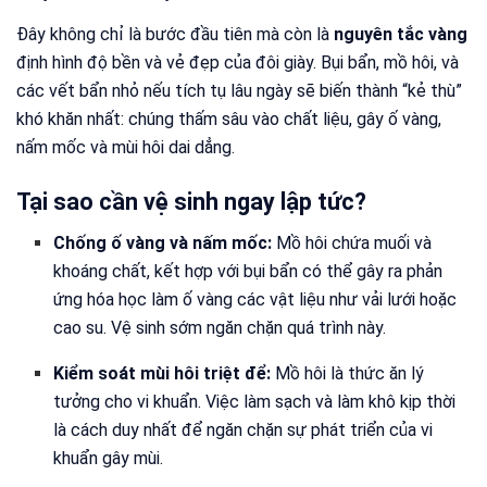
Đây không chỉ là bước đầu tiên mà còn là
nguyên tắc vàng
định hình độ bền và vẻ đẹp của đôi giày. Bụi bẩn, mồ hôi, và
các vết bẩn nhỏ nếu tích tụ lâu ngày sẽ biến thành “kẻ thù”
khó khăn nhất: chúng thấm sâu vào chất liệu, gây ố vàng,
nấm mốc và mùi hôi dai dẳng.
Tại sao cần vệ sinh ngay lập tức?
Chống ố vàng và nấm mốc:
Mồ hôi chứa muối và
khoáng chất, kết hợp với bụi bẩn có thể gây ra phản
ứng hóa học làm ố vàng các vật liệu như vải lưới hoặc
cao su. Vệ sinh sớm ngăn chặn quá trình này.
Kiểm soát mùi hôi triệt để:
Mồ hôi là thức ăn lý
tưởng cho vi khuẩn. Việc làm sạch và làm khô kịp thời
là cách duy nhất để ngăn chặn sự phát triển của vi
khuẩn gây mùi.