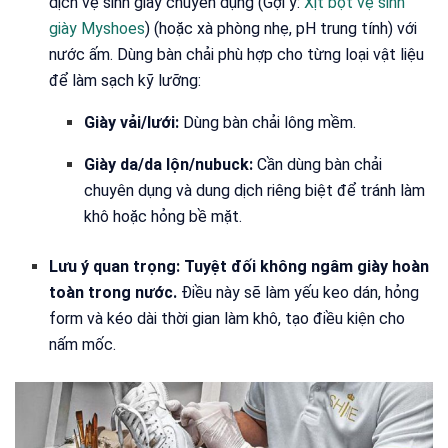
dịch vệ sinh giày chuyên dụng (Gợi ý:
Xịt bọt vệ sinh
giày Myshoes
) (hoặc xà phòng nhẹ, pH trung tính) với
nước ấm. Dùng bàn chải phù hợp cho từng loại vật liệu
để làm sạch kỹ lưỡng:
Giày vải/lưới:
Dùng bàn chải lông mềm.
Giày da/da lộn/nubuck:
Cần dùng bàn chải
chuyên dụng và dung dịch riêng biệt để tránh làm
khô hoặc hỏng bề mặt.
Lưu ý quan trọng:
Tuyệt đối không ngâm giày hoàn
toàn trong nước.
Điều này sẽ làm yếu keo dán, hỏng
form và kéo dài thời gian làm khô, tạo điều kiện cho
nấm mốc.