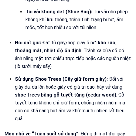
Túi vải không dệt (Shoe Bag):
Túi vải cho phép
không khí lưu thông, tránh tình trạng bí hơi, ẩm
mốc, tốt hơn nhiều so với túi nilon.
Nơi cất giữ:
Đặt tủ giày/hộp giày ở nơi
khô ráo,
thoáng mát, nhiệt độ ổn định
. Tránh xa cửa sổ có
ánh nắng mặt trời chiếu trực tiếp hoặc các nguồn nhiệt
(lò sưởi, máy sấy).
Sử dụng Shoe Trees (Cây giữ form giày):
Đối với
giày da, da lộn hoặc giày có giá trị cao, hãy sử dụng
shoe trees bằng gỗ tuyết tùng (cedar wood)
. Gỗ
tuyết tùng không chỉ giữ form, chống nhăn nhúm mà
còn có khả năng hút ẩm và khử mùi tự nhiên rất hiệu
quả.
Mẹo nhỏ về “Tuần suất sử dụng”:
Đừng đi một đôi giày