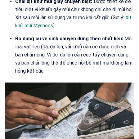
Chai xịt khử mùi giày chuyên biệt:
Được thiết kế để
tiêu diệt vi khuẩn gây mùi chứ không chỉ che đi mùi hôi.
Xịt sau mỗi lần sử dụng và trước khi cất giữ. (Gợi ý:
Xịt
khử mùi Myshoes
)
Bộ dụng cụ vệ sinh chuyên dụng theo chất liệu:
Mỗi
loại vật liệu (da, da lộn, vải lưới) cần có dung dịch và
bàn chải riêng. Ví dụ, da lộn cần cục tẩy chuyên dụng
và bàn chải lông thô để phục hồi bề mặt mà không làm
hỏng kết cấu.