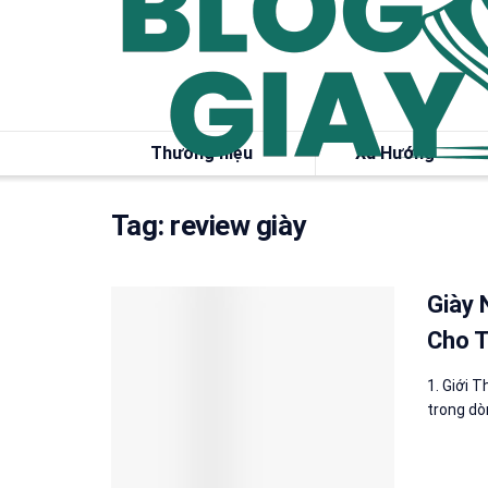
Thương hiệu
Xu Hướng
Tag:
review giày
Giày 
Cho T
1. Giới 
trong dò