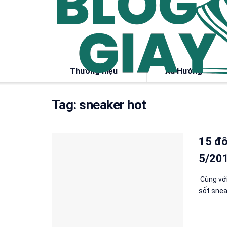
Thương hiệu
Xu Hướng
Tag:
sneaker hot
15 đô
5/201
Cùng với
sốt snea