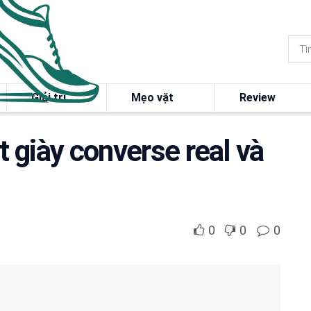
Giải trí
Mẹo vặt
Review
t giày converse real và
0
0
0