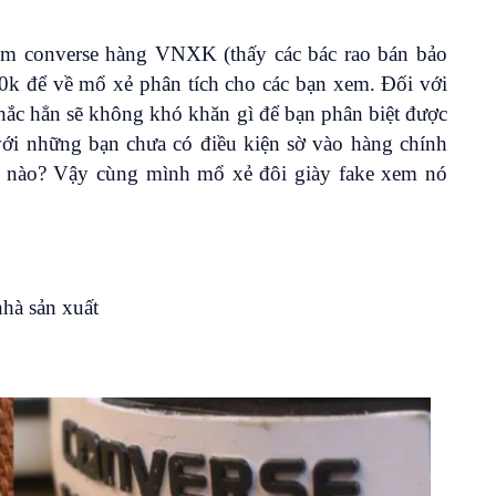
m converse hàng VNXK (thấy các bác rao bán bảo
00k để về mổ xẻ phân tích cho các bạn xem. Đối với
chắc hẳn sẽ không khó khăn gì để bạn phân biệt được
 với những bạn chưa có điều kiện sờ vào hàng chính
g nào? Vậy cùng mình mổ xẻ đôi giày fake xem nó
nhà sản xuất