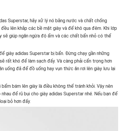
idas Superstar, hãy xử lý nó bằng nước và chất chống
ều lên khắp các bề mặt giày và để khô qua đêm. Khi lớp
này sẽ giúp ngăn ngừa độ ẩm và các chất bẩn nhỏ có thể
để giày adidas Superstar bị bẩn. Đừng chạy gần những
ẽ rất khó để làm sạch đấy. Và càng phải cẩn trọng hơn
ăn uống đã để đồ uống hay vụn thức ăn rơi lên giày lưu lại
ụi bẩm bám lên giày là điều không thể tránh khỏi. Vậy nên
o nhau để rũ bụi cho giày adidas Superstar nhé. Nếu bạn để
loại bỏ hơn đấy.