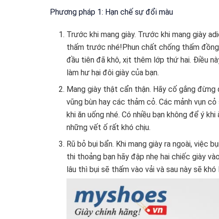
Phương pháp 1: Hạn chế sự đổi màu
Trước khi mang giày. Trước khi mang giày ad
thấm trước nhé!Phun chất chống thấm đồng đ
đầu tiên đã khô, xịt thêm lớp thứ hai. Điều 
làm hư hại đôi giày của bạn.
Mang giày thật cẩn thận. Hãy cố gắng đừng 
vũng bùn hay các thảm cỏ. Các mảnh vụn cỏ s
khi ăn uống nhé. Có nhiều bạn không để ý khi 
những vết ố rất khó chịu.
Rũ bỏ bụi bẩn. Khi mang giày ra ngoài, việc b
thi thoảng bạn hãy đập nhẹ hai chiếc giày và
lâu thì bụi sẽ thấm vào vải và sau này sẽ khó 