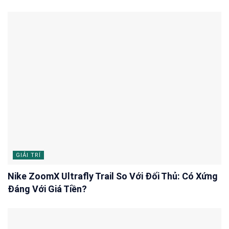
GIẢI TRÍ
Nike ZoomX Ultrafly Trail So Với Đối Thủ: Có Xứng
Đáng Với Giá Tiền?