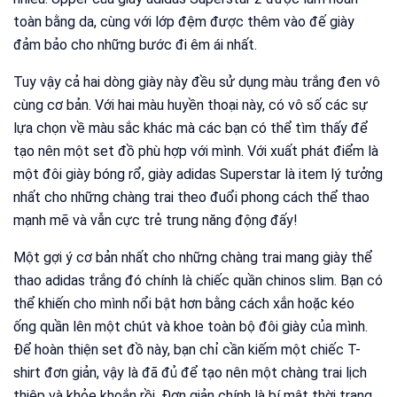
toàn bằng da, cùng với lớp đệm được thêm vào đế giày
đảm bảo cho những bước đi êm ái nhất.
Tuy vậy cả hai dòng giày này đều sử dụng màu trắng đen vô
cùng cơ bản. Với hai màu huyền thoại này, có vô số các sự
lựa chọn về màu sắc khác mà các bạn có thể tìm thấy để
tạo nên một set đồ phù hợp với mình. Với xuất phát điểm là
một đôi giày bóng rổ, giày adidas Superstar là item lý tưởng
nhất cho những chàng trai theo đuổi phong cách thể thao
mạnh mẽ và vẫn cực trẻ trung năng động đấy!
Một gợi ý cơ bản nhất cho những chàng trai mang giày thể
thao adidas trắng đó chính là chiếc quần chinos slim. Bạn có
thể khiến cho mình nổi bật hơn bằng cách xắn hoặc kéo
ống quần lên một chút và khoe toàn bộ đôi giày của mình.
Để hoàn thiện set đồ này, bạn chỉ cần kiếm một chiếc T-
shirt đơn giản, vậy là đã đủ để tạo nên một chàng trai lịch
thiệp và khỏe khoắn rồi. Đơn giản chính là bí mật thời trang