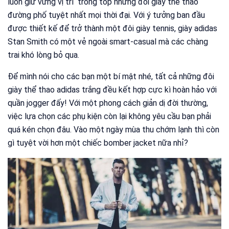
luôn giữ vững vị trí trong top những đôi giày thể thao
đường phố tuyệt nhất mọi thời đại. Với ý tưởng ban đầu
được thiết kế để trở thành một đôi giày tennis, giày adidas
Stan Smith có một vẻ ngoài smart-casual mà các chàng
trai khó lòng bỏ qua.
Để mình nói cho các bạn một bí mật nhé, tất cả những đôi
giày thể thao adidas trắng đều kết hợp cực kì hoàn hảo với
quần jogger đấy! Với một phong cách giản dị đời thường,
việc lựa chọn các phụ kiện còn lại không yêu cầu bạn phải
quá kén chọn đâu. Vào một ngày mùa thu chớm lạnh thì còn
gì tuyệt vời hơn một chiếc bomber jacket nữa nhỉ?