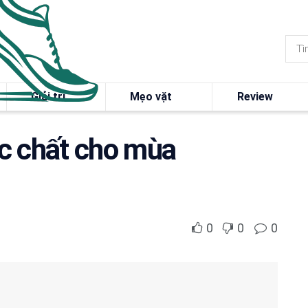
Giải trí
Mẹo vặt
Review
c chất cho mùa
0
0
0