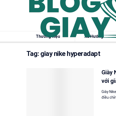
Thương hiệu
Xu Hướng
Tag:
giay nike hyperadapt
Giày 
với gi
Giày Nik
điều chỉn