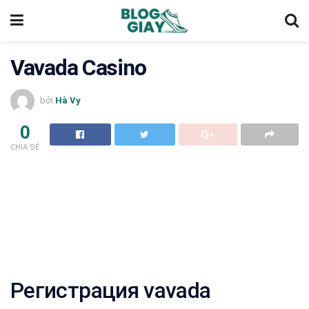
Vavada Casino
bởi
Hà Vy
0
CHIA SẺ
Регистрация vavada