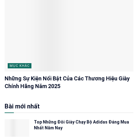
MỤC KHÁC
Những Sự Kiện Nổi Bật Của Các Thương Hiệu Giày
Chính Hãng Năm 2025
Bài mới nhất
Top Những Đôi Giày Chạy Bộ Adidas Đáng Mua
Nhất Năm Nay