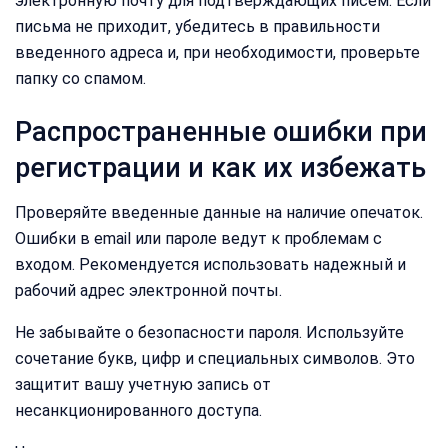
электронную почту для подтверждающих писем. Если
письма не приходит, убедитесь в правильности
введенного адреса и, при необходимости, проверьте
папку со спамом.
Распространенные ошибки при
регистрации и как их избежать
Проверяйте введенные данные на наличие опечаток.
Ошибки в email или пароле ведут к проблемам с
входом. Рекомендуется использовать надежный и
рабочий адрес электронной почты.
Не забывайте о безопасности пароля. Используйте
сочетание букв, цифр и специальных символов. Это
защитит вашу учетную запись от
несанкционированного доступа.