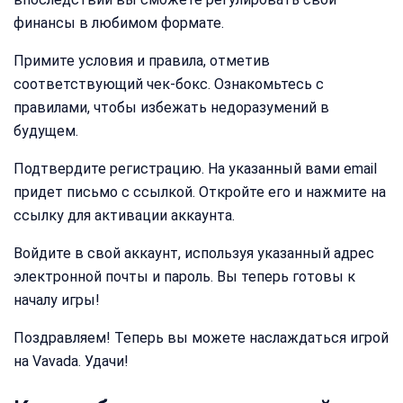
финансы в любимом формате.
Примите условия и правила, отметив
соответствующий чек-бокс. Ознакомьтесь с
правилами, чтобы избежать недоразумений в
будущем.
Подтвердите регистрацию. На указанный вами email
придет письмо с ссылкой. Откройте его и нажмите на
ссылку для активации аккаунта.
Войдите в свой аккаунт, используя указанный адрес
электронной почты и пароль. Вы теперь готовы к
началу игры!
Поздравляем! Теперь вы можете наслаждаться игрой
на Vavada. Удачи!