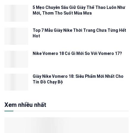
5 Mẹo Chuyên Sâu Giữ Giày Thể Thao Luôn Như
Mới, Thơm Tho Suốt Mùa Mưa
Top 7 Mẫu Giày Nike Thời Trang Chưa Từng Hết
Hot
Nike Vomero 18 Có Gì Mới So Với Vomero 17?
Giày Nike Vomero 18: Siêu Phẩm Mới Nhất Cho
Tín Đồ Chạy Bộ
Xem nhiều nhất