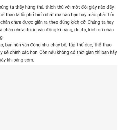
úng ta thấy hứng thú, thích thú với một đôi giày nào đấy.
hể thao là lỗi phổ biến nhất mà các bạn hay mắc phải. Lỗi
i chân chưa được giãn ra theo đúng kích cỡ. Chúng ta hay
 mà chân chưa được vận động kĩ càng, do đó, kích cỡ chân
g.
hao, bạn nên vận động như chạy bộ, tập thể dục, thể thao
ày sẽ chính xác hơn. Còn nếu không có thời gian thì bạn hãy
iày khi sáng sớm.