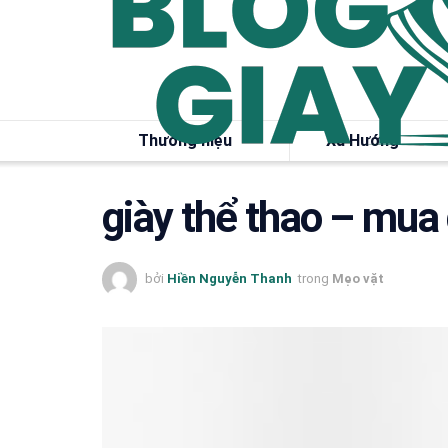
Thương hiệu
Xu Hướng
giày thể thao – mua 
bởi
Hiền Nguyễn Thanh
trong
Mẹo vặt