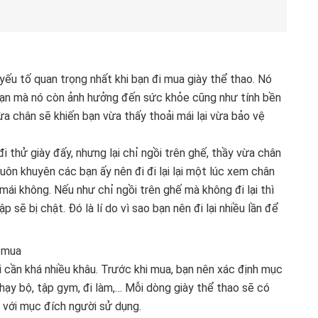
à yếu tố quan trọng nhất khi bạn đi mua giày thể thao. Nó
bạn mà nó còn ảnh hưởng đến sức khỏe cũng như tính bền
ừa chân sẽ khiến bạn vừa thấy thoải mái lại vừa bảo vệ
thử giày đấy, nhưng lại chỉ ngồi trên ghế, thầy vừa chân
uôn khuyên các bạn ấy nên đi đi lại lại một lúc xem chân
mái không. Nếu như chỉ ngồi trên ghế mà không đi lại thì
p sẽ bị chật. Đó là lí do vì sao bạn nên đi lại nhiều lần để
h mua
i cần khá nhiều khâu. Trước khi mua, bạn nên xác định mục
chạy bộ, tập gym, đi làm,… Mỗi dòng giày thể thao sẽ có
 với mục đích người sử dụng.