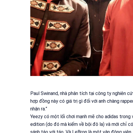
Paul Swinand, nhà phân tích tại công ty nghiên c
hợp đồng này có giá trị gì đối với anh chàng rappe
nhận ra.”
Yeezy có một lối chơi mạnh mẽ cho adidas trong v
edition (do đó mà kiếm về bội đô la) và mới chỉ có
sánh táo với táo. Và LeBron là một vận động viê