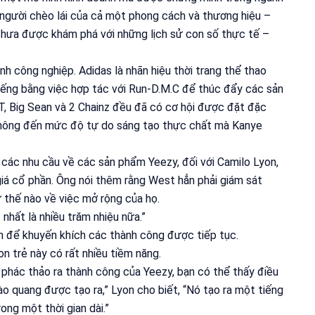
à người chèo lái của cả một phong cách và thương hiệu –
chưa được khám phá với những lịch sử con số thực tế –
h công nghiệp. Adidas là nhãn hiệu thời trang thể thao
tiếng bằng việc hợp tác với Run-D.M.C để thúc đẩy các sản
, Big Sean và 2 Chainz đều đã có cơ hội được đặt đặc
không đến mức độ tự do sáng tạo thực chất mà Kanye
 các nhu cầu về các sản phẩm Yeezy, đối với Camilo Lyon,
giá cổ phần. Ông nói thêm rằng West hẳn phải giám sát
thế nào về việc mở rộng của họ.
 nhất là nhiều trăm nhiệu nữa.”
h để khuyến khích các thành công được tiếp tục.
n trẻ này có rất nhiều tiềm năng.
c phác thảo ra thành công của Yeezy, bạn có thể thấy điều
 quang được tạo ra,” Lyon cho biết, “Nó tạo ra một tiếng
ng một thời gian dài.”