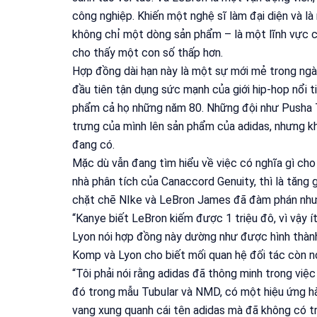
công nghiệp. Khiến một nghệ sĩ làm đại diện và l
không chỉ một dòng sản phẩm – là một lĩnh vực 
cho thấy một con số thấp hơn.
Hợp đồng dài hạn này là một sự mới mẻ trong ngàn
đầu tiên tận dụng sức mạnh của giới hip-hop nổi 
phẩm cả họ những năm 80. Những đội như Pusha T
trưng của mình lên sản phẩm của adidas, nhưng 
đang có.
Mặc dù vẫn đang tìm hiểu về việc có nghĩa gì cho
nhà phân tích của Canaccord Genuity, thì là tăng 
chặt chẽ NIke và LeBron James đã đàm phán như 
“Kanye biết LeBron kiếm được 1 triệu đô, vì vậy ít
Lyon nói hợp đồng này dường như được hình thàn
Komp và Lyon cho biết mối quan hệ đối tác còn no
“Tôi phải nói rằng adidas đã thông minh trong việ
đó trong mẫu Tubular và NMD, có một hiệu ứng hào
vang xung quanh cái tên adidas mà đã không có tro