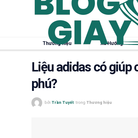
Thương hiệu
Xu Hướng
Liệu adidas có giúp
phú?
bởi
Trần Tuyết
trong
Thương hiệu