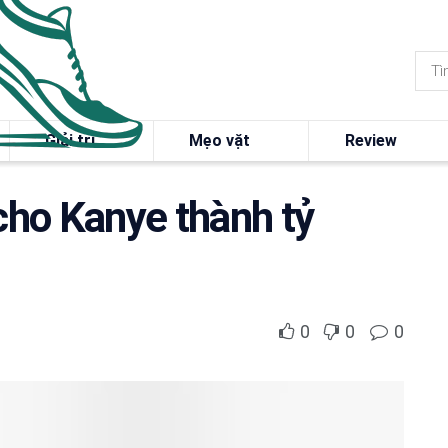
Giải trí
Mẹo vặt
Review
 cho Kanye thành tỷ
0
0
0