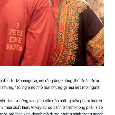
ứu đầu tư Morningstar, nói rằng ông không thể đoán được
r, nhưng, “tôi nghĩ nó nhỏ hơn những gì hầu hết mọi người
iệc tạo ra tiếng vang, họ vẫn còn những siêu phẩm limited
 3 mùa xuất hiện, vì vậy sự so sánh ở trên không phải là so
n, một mô hình kinh doanh mà được chứng minh trong ngành