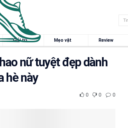
Giải trí
Mẹo vặt
Review
thao nữ tuyệt đẹp dành
a hè này
0
0
0