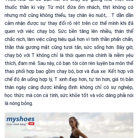
thuốc thần kì vậy. Từ một đứa ốm nhách, thịt không có
nhưng mỡ cũng không thiếu, tay chân èo nuột,… T dần dần
cảm nhận được sự thay đổi rõ rệt trên cơ thể mình khi đã
quen với việc chạy bộ. Sức bền tăng lên nhiều, thân thể
chắc nịch, làm việc cũng hiệu quả hơn vì tinh thần phấn chấn,
thần thái gương mặt cũng tươi tắn, sức sống hơn. Bây giờ,
chạy bộ với T không chỉ là thói quen mà chính là niềm yêu
thích, đam mê. Sau này, cô bạn tôi còn rèn luyện ba môn thể
thao phối hợp bao gồm chạy bộ, bơi và đua xe. Kết hợp với
chế độ ăn uống hợp lý, T xinh đẹp hơn, tự tin hơn, giá trị bản
thân ngày càng được khẳng định: không chỉ có sự nghiệp,
học thức mà còn cá tính, sức khỏe tốt và vóc dáng phải nói
là nóng bỏng.