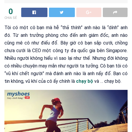
0
CHIA SẺ
Tôi có một cô bạn mà hễ “thả thính” anh nào là “dính” anh
đó. Từ anh trưởng phòng cho đến anh giám đốc, anh nào
cũng mê cô như điếu đổ. Bây giờ cô bạn sắp cưới, chồng
chưa cưới là CEO một công ty đa quốc gia bên Singapore.
Nhiều người không hiểu vì sao lại như thế. Nhưng đời không
có nhiều chuyện may mắn như người ta tưởng. Cô bạn tôi có
“vũ khí chết người” mà đánh anh nào là anh nấy đổ. Bạn có
tin không, vũ khí của cô ấy chính là
chạy bộ
và … chạy bộ.