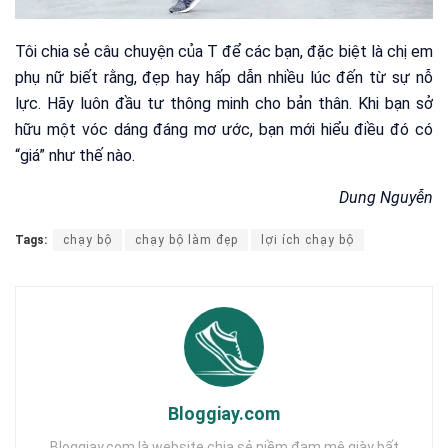
Tôi chia sẻ câu chuyện của T để các bạn, đặc biệt là chị em
phụ nữ biết rằng, đẹp hay hấp dẫn nhiều lúc đến từ sự nỗ
lực. Hãy luôn đầu tư thông minh cho bản thân. Khi bạn sở
hữu một vóc dáng đáng mơ ước, bạn mới hiểu điều đó có
“giá” như thế nào.
Dung Nguyễn
Tags:
chạy bộ
chạy bộ làm đẹp
lợi ích chạy bộ
Bloggiay.com
Bloggiay.com là website chia sẻ niềm đam mê giày bất