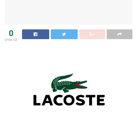
0
CHIA SẺ