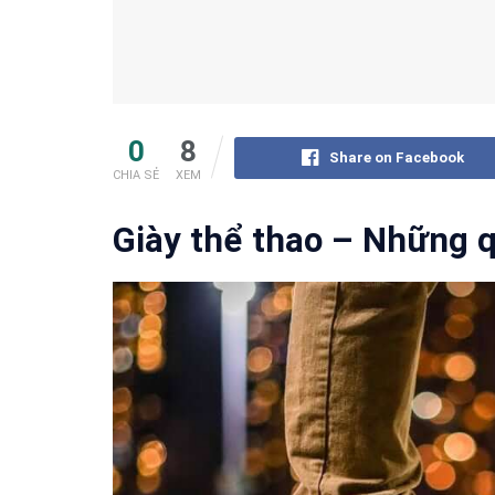
0
8
Share on Facebook
CHIA SẺ
XEM
Giày thể thao – Những q