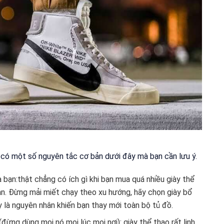
 có một số nguyên tắc cơ bản dưới đây mà bạn cần lưu ý.
 bạn:thật chẳng có ích gì khi bạn mua quá nhiều giày thể
n. Đừng mải miết chạy theo xu hướng, hãy chọn giày bổ
 là nguyên nhân khiến bạn thay mới toàn bộ tủ đồ.
đừng dùng mọi nó mọi lúc mọi nơi): giày thể thao rất linh