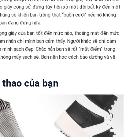
o giày công sở, đừng tùy tiện xỏ một đôi bất kỳ đến một
chúng sẽ khiến bạn trông thật “buồn cười” nếu nó không
i bạn đang đứng nữa.
trọng giày của bạn tốt đến mức nào, thoáng mát đến mức
cảm nhận chỉ mình bạn cảm thấy. Người khác sẽ chỉ cảm
ủa mình sạch đẹp. Chắc hẳn bạn sẽ rất “mất điểm” trong
 không mấy sạch sẽ. Bạn nên học cách bảo dưỡng và vệ
ể thao của bạn